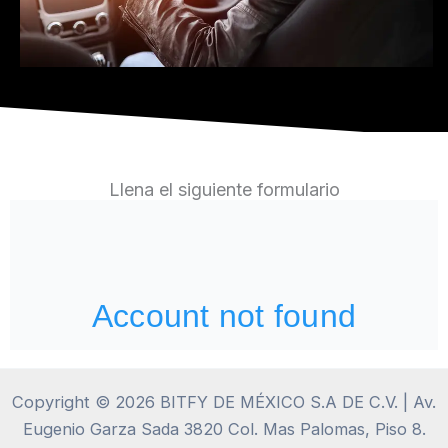
Llena el siguiente formulario
Copyright © 2026 BITFY DE MÉXICO S.A DE C.V. | Av.
Eugenio Garza Sada 3820 Col. Mas Palomas, Piso 8.